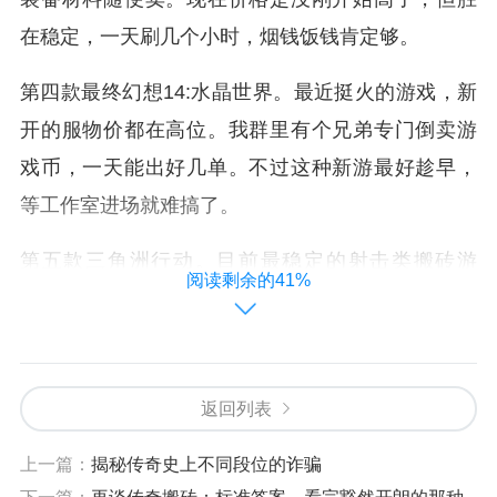
在稳定，一天刷几个小时，烟钱饭钱肯定够。
第四款最终幻想14:水晶世界。最近挺火的游戏，新
开的服物价都在高位。我群里有个兄弟专门倒卖游
戏币，一天能出好几单。不过这种新游最好趁早，
等工作室进场就难搞了。
第五款三角洲行动。目前最稳定的射击类搬砖游
阅读剩余的41%
戏！市面上科技已经成熟，我认识几个枪法好的，
卖账号卖装备，一个月能过万。吃鸡玩得6的兄弟可
以试试。
返回列表
第六款逆水寒手游。游戏虽然老了点，但瘦死的骆
上一篇：
揭秘传奇史上不同段位的诈骗
驼比马大。每天挂挂机，做做日常，攒点材料卖