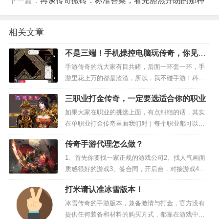
下一篇：
再谈传奇搬砖：标准答案，看完豁然开朗的那种
卖，就当零花钱。适合那些不想太累的兄弟。
第七款塔瑞斯世界。现在搬砖的人少了，但正因为
相关文章
人少，物价反而稳定。我认识几个老玩家还在坚
不是三端！手机操控电脑玩传奇，你见识
持，他们说就当养老游戏玩，顺便赚点外快。
过吗？
手游传奇的坑大家有目共睹，后面一环套一环，手
游里花上万的都是渣渣，所以，我不碰手游！科普
第八款万国觉醒。这个最适合懒人，建筑升级完就
一下为何手游花比较坑，一般手游都是加盟的，服
三职业打金传奇，一定要选适合你的职业
务器，后台都是一些大的游戏公司的，人家的版本
等着收菜。收完资源卖给公会里的大佬，简直不要
你也没有权利去改，说白了...
如果大家在职业的挑选上面，有点纠结的话，其实
太轻松。上班族摸鱼必备！
在单职业打金传奇里面我们对于每个职业都可以进
行一些相应的分析，其实每个玩家在游戏里面的发
第九款龙之谷世界。现在搬砖要有点技巧，整5个号
传奇手游代理怎么做？
展路线都是不一样的，有的玩家可能是比较喜欢和
平的，有的玩家可能就是比...
1、首先你要找一家正规的游戏公司2、找人气画面
开一个特权，小号刷盆地深渊搞钥匙，大号刷细
质感很好的游戏3、签合同，开后台，对接游戏4、
缝，打出东西出售成游戏币，然后通过邮寄的方式
安排培训、因为从游戏发行商拿一级代理是会给代
打米请认准冰雪版本！
理商有专业培训指导的，而且分成是日结算的，不
交易就行。
用担心拿不到自己的分...
冰雪传奇的手游版本，兼备激情与打金，官方没有
提供任何装备和材料的购买方式，都靠在游戏中
第十款奶块手游。优点就是交易自由方便，好上手