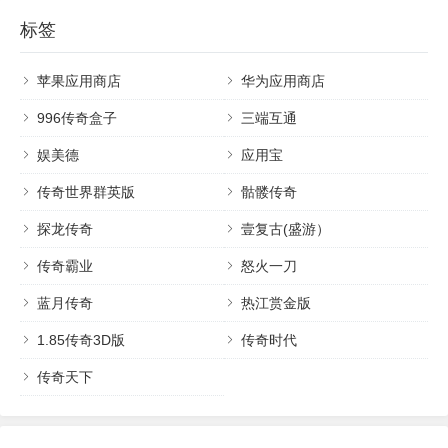
标签
苹果应用商店
华为应用商店
996传奇盒子
三端互通
娱美德
应用宝
传奇世界群英版
骷髅传奇
探龙传奇
壹复古(盛游）
传奇霸业
怒火一刀
蓝月传奇
热江赏金版
1.85传奇3D版
传奇时代
传奇天下