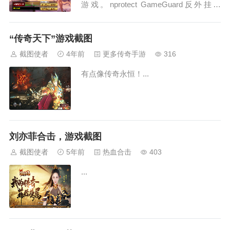
游戏。nprotect GameGuard反外挂引
擎。。传奇搜服还有反外挂引擎真是新鲜
啊，不知效果如何了。新手村只有一个N
“传奇天下”游戏截图
PC...
截图使者
4年前
更多传奇手游
316
有点像传奇永恒！...
刘亦菲合击，游戏截图
截图使者
5年前
热血合击
403
...