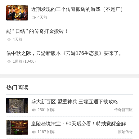
近期发现的三个传奇搬砖的游戏（不是广）
4天前
能 “ 日结 ” 的传奇打金搬砖！
4天前
借中秋之际，云游新版本《云游176生态服》要来了。
1周前
(10-06)
热门阅读
盛大新百区-盟重神兵 三端互通下载攻略
2501 浏览
传奇新百区
皇陵秘境挖宝：90天后必看！特戒觉醒全解析！
1187 浏览
原始传奇